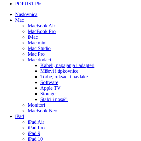
POPUSTI %
Naslovnica
Mac
MacBook Air
MacBook Pro
iMac
Mac mini
Mac Studio
Mac Pro
Mac dodaci
Kabeli, napajanja i adapteri
Miševi i tipkovnice
Torbe, ruksaci i navlake
Software
Apple TV
Storage
Stalci i nosači
Monitori
MacBook Neo
iPad
iPad Air
iPad Pro
iPad 9
iPad 10