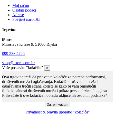
Moj račun
Osobni podaci
Adrese
Povijest narudžbi
Trgovina
iStore
Miroslava Krleže 9, 51000 Rijeka
099 233 4726
shop@istore.com.hr
Vaše postavke "kolačića"
×
Ova trgovina traži da prihvatite kolačiće za potrebe performansi,
društvenih mreža i oglašavanja. Kolačići društvenih mreža i
oglašavanja trećih strana koriste se kako bi vam omogućili
funkcionalnosti društvenih mreža i prikaz personaliziranih oglasa.
Prihvaćate li ove kolačiće i obradu uključenih osobnih podataka?
Privatnost & pravila uporabe "kolačića"