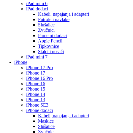
iPad mini 6
iPad dodaci
Kabeli, napajanja i adapteri
Futrole i navlake
Slušalice
Zvučnici
Pametni dodaci
Apple Pencil
Tipkovnice
Stalci i nosači
iPad mini 7
iPhone
iPhone 17 Pro
iPhone 17
iPhone 16 Pro
iPhone 16
iPhone 15
iPhone 14
iPhone 13
iPhone SE3
iPhone dodaci
Kabeli, napajanja i adapteri
Maskice
Slušalice
Zvučnici