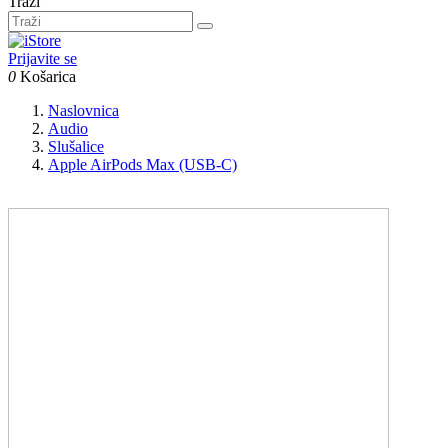
Traži
Prijavite se
0
Košarica
Naslovnica
Audio
Slušalice
Apple AirPods Max (USB-C)