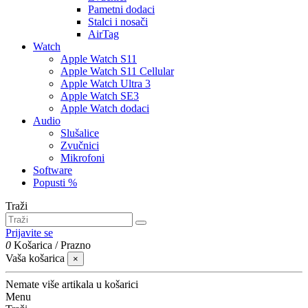
Pametni dodaci
Stalci i nosači
AirTag
Watch
Apple Watch S11
Apple Watch S11 Cellular
Apple Watch Ultra 3
Apple Watch SE3
Apple Watch dodaci
Audio
Slušalice
Zvučnici
Mikrofoni
Software
Popusti %
Traži
Prijavite se
0
Košarica
/
Prazno
Vaša košarica
×
Nemate više artikala u košarici
Menu