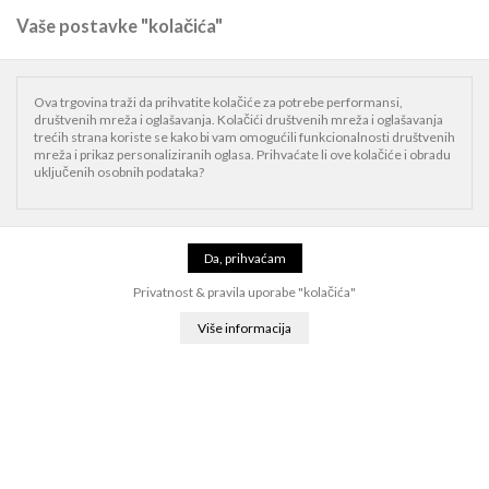
Vaše postavke "kolačića"
0
Naslovnica
Mac
Mac dodaci
Miševi i tipkovnice
Ova trgovina traži da prihvatite kolačiće za potrebe performansi,
društvenih mreža i oglašavanja. Kolačići društvenih mreža i oglašavanja
Miševi i tipkovnice
trećih strana koriste se kako bi vam omogućili funkcionalnosti društvenih
mreža i prikaz personaliziranih oglasa. Prihvaćate li ove kolačiće i obradu
uključenih osobnih podataka?
Filter
Relevantnost
24
Apple Magic Mouse (2024) - White Multi-Touch Surface
Privatnost & pravila uporabe "kolačića"
Web cijena.:
95,00 EUR
MPC: 100,00 EUR
Apple Magic Mouse (2024) - Black Multi-Touch Surface
Web cijena.:
130,00 EUR
MPC: 136,84 EUR