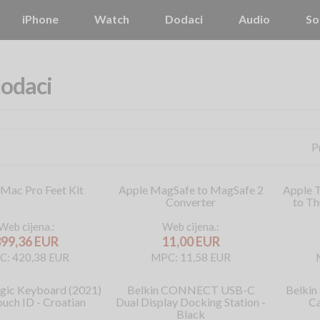
iPhone
Watch
Dodaci
Audio
So
odaci
P
 Mac Pro Feet Kit
Apple MagSafe to MagSafe 2
Apple 
Converter
to Th
Web cijena.:
Web cijena.:
399,36 EUR
11,00 EUR
C: 420,38 EUR
MPC: 11,58 EUR
gic Keyboard (2021)
Belkin CONNECT USB-C
Belki
ouch ID - Croatian
Dual Display Docking Station -
Ca
Black