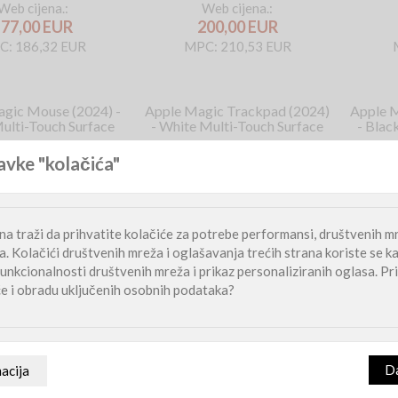
Web cijena.:
Web cijena.:
177,00 EUR
200,00 EUR
C: 186,32 EUR
MPC: 210,53 EUR
gic Mouse (2024) -
Apple Magic Trackpad (2024)
Apple M
ulti-Touch Surface
- White Multi-Touch Surface
- Blac
Web cijena.:
Web cijena.:
avke "kolačića"
95,00 EUR
160,00 EUR
C: 100,00 EUR
MPC: 168,42 EUR
M
a traži da prihvatite kolačiće za potrebe performansi, društvenih mr
Thunderbolt 4 Multi-
Satechi SM1 Slim Mechanical
Sate
 Docking Station -
Backlit Bluetooth Keyboard -
Adapte
. Kolačići društvenih mreža i oglašavanja trećih strana koriste se k
Space Grey
Black
unkcionalnosti društvenih mreža i prikaz personaliziranih oglasa. Pri
Web cijena.:
Web cijena.:
će i obradu uključenih osobnih podataka?
375,00 EUR
120,00 EUR
C: 394,74 EUR
MPC: 126,32 EUR
M
gic Keyboard (2024)
Apple Magic Keyboard (2024)
Satec