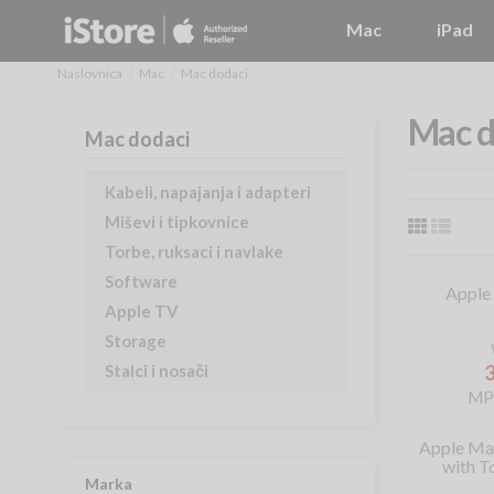
Mac
iPad
Naslovnica
Mac
Mac dodaci
Mac d
Mac dodaci
Kabeli, napajanja i adapteri
Miševi i tipkovnice
Torbe, ruksaci i navlake
Software
Apple
Apple TV
Storage
Stalci i nosači
MP
Apple Ma
with T
Marka