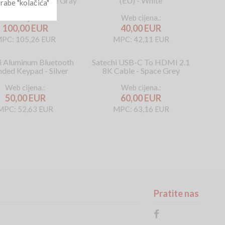
t Keyboard-Space Gray
(EU) - White
rabe "kolačića"
Web cijena.:
Web cijena.:
100,00 EUR
40,00 EUR
PC: 105,26 EUR
MPC: 42,11 EUR
i Aluminum Bluetooth
Satechi USB-C To HDMI 2.1
nded Keypad - Silver
8K Cable - Space Grey
Web cijena.:
Web cijena.:
50,00 EUR
60,00 EUR
MPC: 52,63 EUR
MPC: 63,16 EUR
Pratite nas