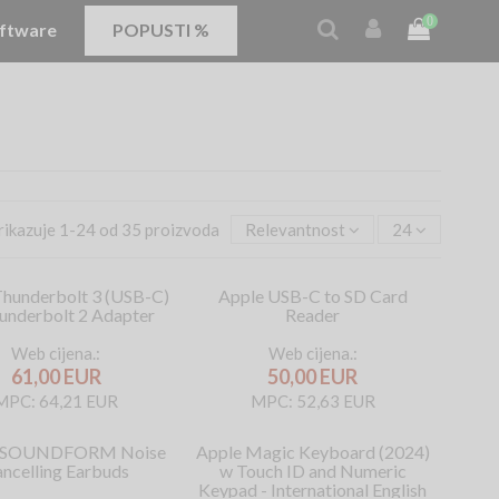
0
ftware
POPUSTI %
rikazuje 1-24 od 35 proizvoda
Relevantnost
24
Thunderbolt 3 (USB-C)
Apple USB-C to SD Card
underbolt 2 Adapter
Reader
Web cijena.:
Web cijena.:
61,00 EUR
50,00 EUR
MPC: 64,21 EUR
MPC: 52,63 EUR
n SOUNDFORM Noise
Apple Magic Keyboard (2024)
ncelling Earbuds
w Touch ID and Numeric
Keypad - International English