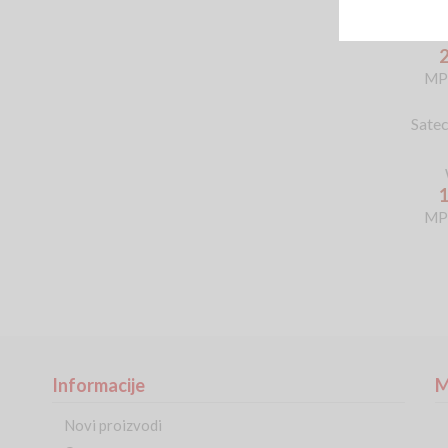
w Touc
Keypad 
MP
Sate
MP
Informacije
M
Novi proizvodi