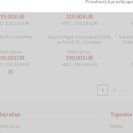
h ID and Numeric
w Touch ID and Numeric
Backli
Privatnost & pravila upo
- Croatian - White
Keypad - International - White
Keys
Keys
Web cijena.:
Web cijena.:
219,00 EUR
219,00 EUR
C: 230,53 EUR
MPC: 230,53 EUR
M
chi Pro Hub Max
Apple Magic Keyboard (2024)
Satech
w Touch ID - Croatian
Exte
Web cijena.:
Web cijena.:
105,00 EUR
190,00 EUR
C: 110,53 EUR
MPC: 200,00 EUR
Space
Grey
1
2
oj račun
Trgovina
Moj račun
iStore