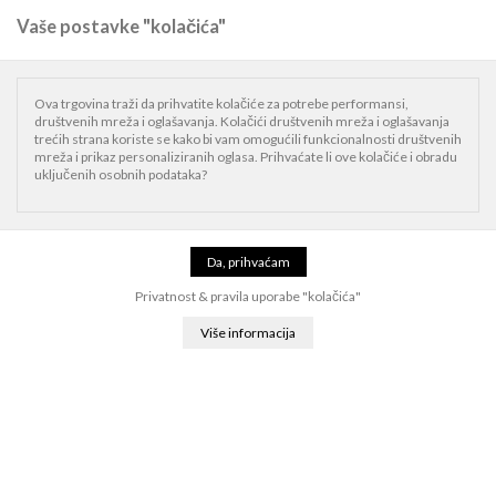
Vaše postavke "kolačića"
0
Naslovnica
Watch
Apple Watch dodaci
Ova trgovina traži da prihvatite kolačiće za potrebe performansi,
društvenih mreža i oglašavanja. Kolačići društvenih mreža i oglašavanja
Apple Watch dodaci
trećih strana koriste se kako bi vam omogućili funkcionalnosti društvenih
mreža i prikaz personaliziranih oglasa. Prihvaćate li ove kolačiće i obradu
uključenih osobnih podataka?
Filter
Relevantnost
24
Privatnost & pravila uporabe "kolačića"