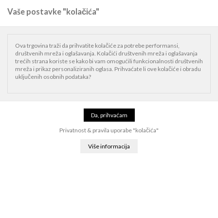
Vaše postavke "kolačića"
0
Naslovnica
iPhone
iPhone 16
iPhone 16e
Ova trgovina traži da prihvatite kolačiće za potrebe performansi,
društvenih mreža i oglašavanja. Kolačići društvenih mreža i oglašavanja
trećih strana koriste se kako bi vam omogućili funkcionalnosti društvenih
mreža i prikaz personaliziranih oglasa. Prihvaćate li ove kolačiće i obradu
uključenih osobnih podataka?
Privatnost & pravila uporabe "kolačića"