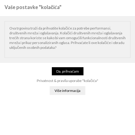
Vaše postavke "kolačića"
0
Naslovnica
iPad
iPad dodaci
Slušalice
Beats Studio Buds True Wireless
Ova trgovina traži da prihvatite kolačiće za potrebe performansi,
Noise Cancelling Earphones
društvenih mreža i oglašavanja. Kolačići društvenih mreža i oglašavanja
trećih strana koriste se kako bi vam omogućili funkcionalnosti društvenih
mreža i prikaz personaliziranih oglasa. Prihvaćate li ove kolačiće i obradu
uključenih osobnih podataka?
Privatnost & pravila uporabe "kolačića"