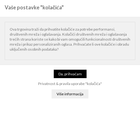
Vaše postavke "kolačića"
0
Naslovnica
iPad
iPad dodaci
Pametni dodaci
Withings Body Scan
Ova trgovina traži da prihvatite kolačiće za potrebe performansi,
Connected Health Station
društvenih mreža i oglašavanja. Kolačići društvenih mreža i oglašavanja
trećih strana koriste se kako bi vam omogućili funkcionalnosti društvenih
mreža i prikaz personaliziranih oglasa. Prihvaćate li ove kolačiće i obradu
uključenih osobnih podataka?
Privatnost & pravila uporabe "kolačića"