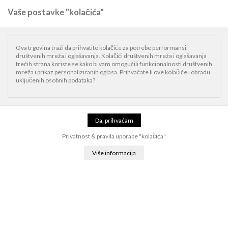
Vaše postavke "kolačića"
0
Naslovnica
iPhone
iPhone dodaci
Maskice
Apple iPhone 17 Pro Max
Ova trgovina traži da prihvatite kolačiće za potrebe performansi,
Silicone Case with MagSafe
društvenih mreža i oglašavanja. Kolačići društvenih mreža i oglašavanja
trećih strana koriste se kako bi vam omogućili funkcionalnosti društvenih
mreža i prikaz personaliziranih oglasa. Prihvaćate li ove kolačiće i obradu
uključenih osobnih podataka?
Apple iPhone 17 Pro Max Silicone Case
with MagSafe
Marka:
Apple
mgfn4zm/a
Privatnost & pravila uporabe "kolačića"
Web cijena:
65,00 EUR
Cijena:
68,42 EUR
Već od
11,40 EUR
za 6 rata.
Već od
5,70 EUR
za 12 rata.
Odaberi boju: