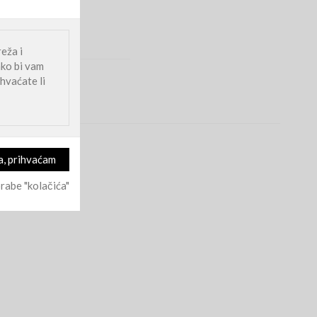
eža i
ako bi vam
hvaćate li
rabe "kolačića"