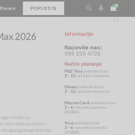
0
ftware
POPUSTI %
 Max 2026
Informacije:
Nazovite nas:
099 233 4726
Načini plaćanja:
PBZ Visa
jednokratno
2 - 12
rata bez kamata
Diners
jednokratno
2 - 12
rata bez kamata
MasterCard
jednokratno
2 - 6
rata bez kamata
(ZABA)
agu i brzinu za
Visa
jednokratno
oš veću radnu površinu i
2 - 6
rata bez kamata
ja omogućuju besprijekoran
(ZABA)