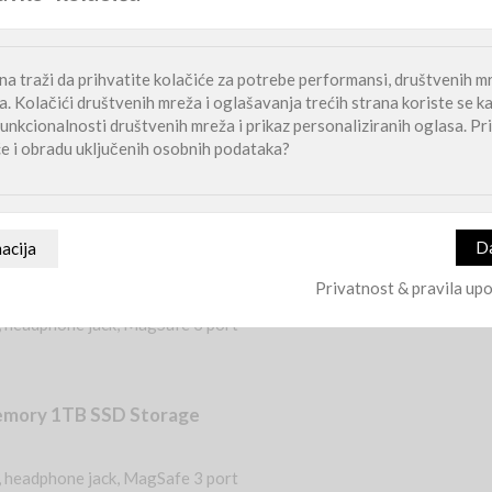
Kupi
a traži da prihvatite kolačiće za potrebe performansi, društvenih mr
. Kolačići društvenih mreža i oglašavanja trećih strana koriste se k
unkcionalnosti društvenih mreža i prikaz personaliziranih oglasa. Pri
će i obradu uključenih osobnih podataka?
i M5 Max računala
emory 1TB SSD Storage
Privatnost & pravila upo
, headphone jack, MagSafe 3 port
emory 1TB SSD Storage
, headphone jack, MagSafe 3 port