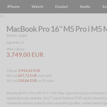
iPhone
Watch
Dodaci
Audio
So
026
MacBook Pro 16" M5 Pro i M5
Marka:
Apple
mge44cr/a
Web cijena:
3.749,00 EUR
Cijena:
3.946,32 EUR
Već od
657,72 EUR
za 6 rata.
Već od
328,86 EUR
za 12 rata.
MacBook Pro 16 s M5 Pro i M5 Max čipovima pruža vrhunsku sn
najzahtjevnije zadatke. 16,2" Liquid Retina XDR zaslon donosi j
iznimnu kvalitetu prikaza, dok napredna grafika i velika memori