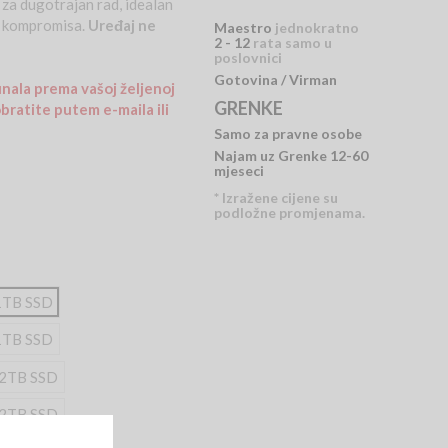
an za dugotrajan rad, idealan
ez kompromisa.
Uređaj ne
Maestro
jednokratno
2 - 12
rata samo u
poslovnici
Gotovina / Virman
nala prema vašoj željenoj
GRENKE
bratite putem e-maila ili
Samo za pravne osobe
Najam uz Grenke 12-60
mjeseci
* Izražene cijene su
podložne promjenama.
 1TB SSD
 1TB SSD
 2TB SSD
 2TB SSD