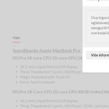
Ova trgovin
oglašavanja
omogućili f
ove kolači
Opis
Specifikacije Apple MacBook Pro 16" M5 Pro 
M5 Pro 18-core CPU 20-core GPU 24GB Unified M
16.2-inch Liquid Retina XDR display
Three Thunderbolt 5 ports, HDMI port, SDXC card slot
Magic Keyboard with Touch ID
Force Touch trackpad
M5 Pro 18-Core CPU 20-core GPU 48GB Unified M
16.2-inch Liquid Retina XDR display
Three Thunderbolt 5 ports, HDMI port, SDXC card slot