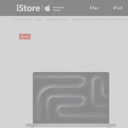
Mac
iPad
Naslovnica
Mac
MacBook Pro
MacBook Pro 16" M5 Pro i M5 Max 2
Novo