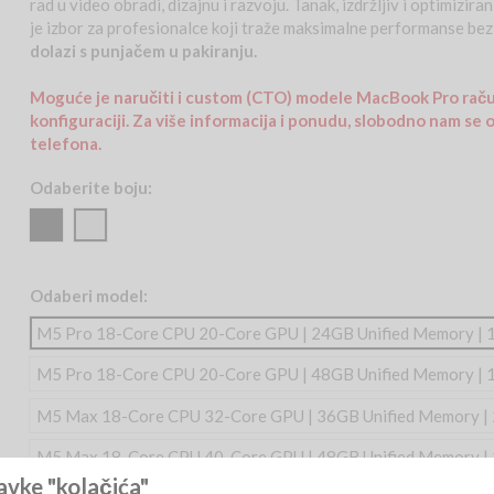
rad u video obradi, dizajnu i razvoju. Tanak, izdržljiv i optimizir
je izbor za profesionalce koji traže maksimalne performanse b
dolazi s punjačem u pakiranju.
Moguće je naručiti i custom (CTO) modele MacBook Pro raču
konfiguraciji. Za više informacija i ponudu, slobodno nam se o
telefona.
Odaberite boju:
Space
Silver
Black
Odaberi model:
M5 Pro 18-Core CPU 20-Core GPU | 24GB Unified Memory |
M5 Pro 18-Core CPU 20-Core GPU | 48GB Unified Memory |
M5 Max 18-Core CPU 32-Core GPU | 36GB Unified Memory |
M5 Max 18-Core CPU 40-Core GPU | 48GB Unified Memory |
avke "kolačića"