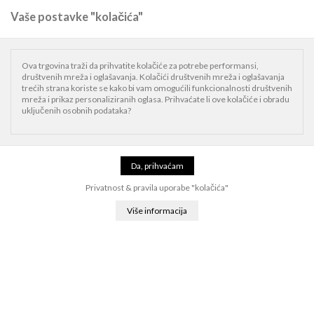
Vaše postavke "kolačića"
0
Naslovnica
Mac
Mac dodaci
Kabeli, napajanja i adapteri
Satechi
Ova trgovina traži da prihvatite kolačiće za potrebe performansi,
Aluminium Type-C Stand and Hub for Mac Mini - Silver.
društvenih mreža i oglašavanja. Kolačići društvenih mreža i oglašavanja
trećih strana koriste se kako bi vam omogućili funkcionalnosti društvenih
mreža i prikaz personaliziranih oglasa. Prihvaćate li ove kolačiće i obradu
uključenih osobnih podataka?
Privatnost & pravila uporabe "kolačića"