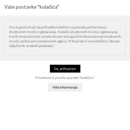
Vaše postavke "kolačića"
0
Naslovnica
Mac
Mac dodaci
Kabeli, napajanja i adapteri
Satechi
Ova trgovina traži da prihvatite kolačiće za potrebe performansi,
Aluminium Type-C Pass-Through USB Hub - Silver
društvenih mreža i oglašavanja. Kolačići društvenih mreža i oglašavanja
trećih strana koriste se kako bi vam omogućili funkcionalnosti društvenih
mreža i prikaz personaliziranih oglasa. Prihvaćate li ove kolačiće i obradu
uključenih osobnih podataka?
Privatnost & pravila uporabe "kolačića"