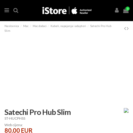
0
Naslovnica
Mac
Mac dodaci
Kabeli, napajanja i adapteri
Satechi Pro Hub
Slim
Satechi Pro Hub Slim
ST-HUCPHSS
Web cijena:
80,00 EUR