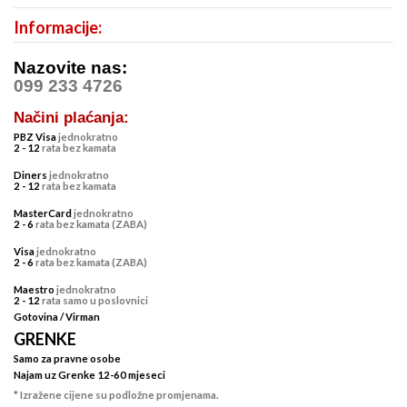
Informacije:
Nazovite nas:
099 233 4726
Načini plaćanja:
PBZ Visa
jednokratno
2 - 12
rata bez kamata
Diners
jednokratno
2 - 12
rata bez kamata
MasterCard
jednokratno
2 - 6
rata bez kamata (ZABA)
Visa
jednokratno
2 - 6
rata bez kamata (ZABA)
Maestro
jednokratno
2 - 12
rata samo u poslovnici
Gotovina / Virman
GRENKE
Samo za pravne osobe
Najam uz Grenke 12-60 mjeseci
* Izražene cijene su podložne promjenama.