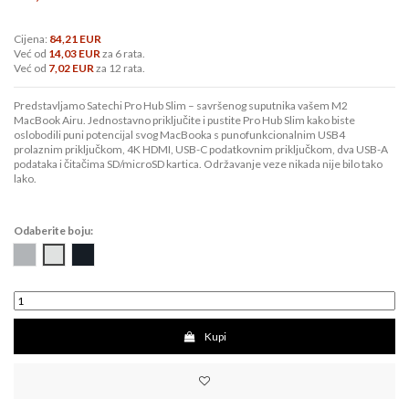
Cijena:
84,21 EUR
Već od
14,03 EUR
za 6 rata.
Već od
7,02 EUR
za 12 rata.
Predstavljamo Satechi Pro Hub Slim – savršenog suputnika vašem M2
MacBook Airu. Jednostavno priključite i pustite Pro Hub Slim kako biste
oslobodili puni potencijal svog MacBooka s punofunkcionalnim USB4
prolaznim priključkom, 4K HDMI, USB-C podatkovnim priključkom, dva USB-A
podataka i čitačima SD/microSD kartica. Održavanje veze nikada nije bilo tako
lako.
Odaberite boju:
Space
Silver
Midnight
Grey
Kupi