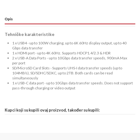
Opis
Tehničke karakteristike
1 x USB4 - up to 100W charging, up to 6K 60Hz display output, up to 40
Gbps data transfer
1 x HDMI port - up to 4K 60Hz. Supports HDCP1.4/2.3 & HDR
2 x USB-A Data Ports - up to 10Gbps data transfer speeds, 900mA Max
per port
SD/MicroSD Card Slots - Supports UHS-I data transfer speeds (up to
104MB/s), SD/SDHC/SDXC, up to 2TB. Both cards can be read
simultaneously
1 x USB-C data port - up to 10Gbps data transfer speeds. Does not support
pass-through charging or video output
Kupci koji su kupili ovaj proizvod, također su kupili: