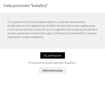
Vaše postavke "kolačića"
0
Naslovnica
iPad
iPad dodaci
Futrole i navlake
Apple Smart Folio for iPad
Ova trgovina traži da prihvatite kolačiće za potrebe performansi,
Air 11-inch (M4/M3) - Light Violet
društvenih mreža i oglašavanja. Kolačići društvenih mreža i oglašavanja
trećih strana koriste se kako bi vam omogućili funkcionalnosti društvenih
mreža i prikaz personaliziranih oglasa. Prihvaćate li ove kolačiće i obradu
uključenih osobnih podataka?
Privatnost & pravila uporabe "kolačića"