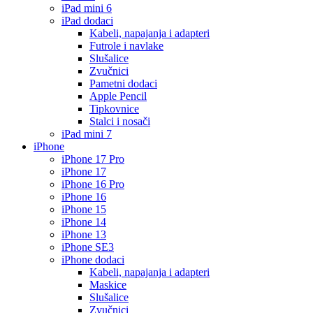
iPad mini 6
iPad dodaci
Kabeli, napajanja i adapteri
Futrole i navlake
Slušalice
Zvučnici
Pametni dodaci
Apple Pencil
Tipkovnice
Stalci i nosači
iPad mini 7
iPhone
iPhone 17 Pro
iPhone 17
iPhone 16 Pro
iPhone 16
iPhone 15
iPhone 14
iPhone 13
iPhone SE3
iPhone dodaci
Kabeli, napajanja i adapteri
Maskice
Slušalice
Zvučnici