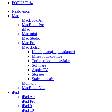
POPUSTI %
Naslovnica
Mac
MacBook Air
MacBook Pro
iMac
Mac mini
Mac Studio
Mac Pro
Mac dodaci
Kabeli, napajanja i adapteri
Miševi i tipkovnice
Torbe, ruksaci i navlake
Software
Apple TV
Storage
Stalci i nosači
Monitori
MacBook Neo
iPad
iPad Air
iPad Pro
iPad 9
iPad 10