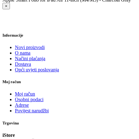
×
Informacije
Novi proizvodi
O nama
Načini plaćanja
Dostava
Opći uvjeti poslovanja
Moj račun
Moj račun
Osobni podaci
Adrese
Povijest narudžbi
Trgovina
iStore