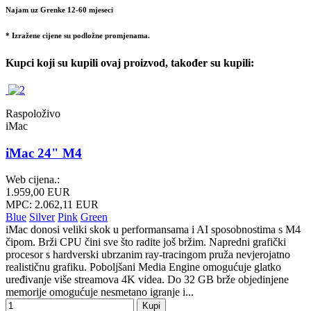
Najam uz Grenke 12-60 mjeseci
* Izražene cijene su podložne promjenama.
Kupci koji su kupili ovaj proizvod, također su kupili:
Raspoloživo
iMac
iMac 24" M4
Web cijena.:
1.959,00 EUR
MPC: 2.062,11 EUR
Blue
Silver
Pink
Green
iMac donosi veliki skok u performansama i AI sposobnostima s M4
čipom. Brži CPU čini sve što radite još bržim. Napredni grafički
procesor s hardverski ubrzanim ray-tracingom pruža nevjerojatno
realističnu grafiku. Poboljšani Media Engine omogućuje glatko
uređivanje više streamova 4K videa. Do 32 GB brže objedinjene
memorije omogućuje nesmetano igranje i...
Kupi