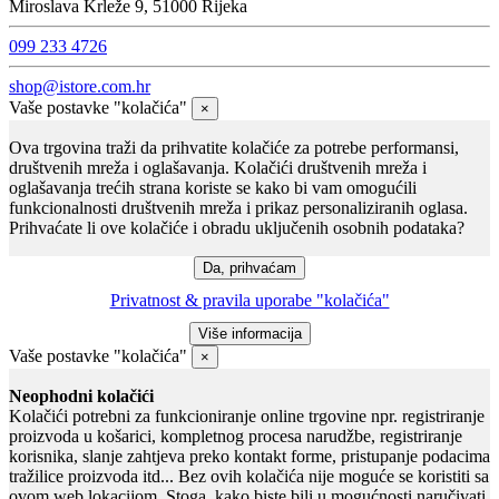
Miroslava Krleže 9, 51000 Rijeka
099 233 4726
shop@istore.com.hr
Vaše postavke "kolačića"
×
Ova trgovina traži da prihvatite kolačiće za potrebe performansi,
društvenih mreža i oglašavanja. Kolačići društvenih mreža i
oglašavanja trećih strana koriste se kako bi vam omogućili
funkcionalnosti društvenih mreža i prikaz personaliziranih oglasa.
Prihvaćate li ove kolačiće i obradu uključenih osobnih podataka?
Privatnost & pravila uporabe "kolačića"
Vaše postavke "kolačića"
×
Neophodni kolačići
Kolačići potrebni za funkcioniranje online trgovine npr. registriranje
proizvoda u košarici, kompletnog procesa narudžbe, registriranje
korisnika, slanje zahtjeva preko kontakt forme, pristupanje podacima
tražilice proizvoda itd... Bez ovih kolačića nije moguće se koristiti sa
ovom web lokacijom. Stoga, kako biste bili u mogućnosti naručivati