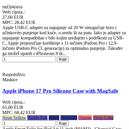
md3j4zm/a
Web cijena.:
27,00 EUR
MPC: 28,42 EUR
Apple USB-C adapter za napajanje od 20 W omogućuje brzo i
učinkovito punjenje kod kuće, u uredu ili na putu. Iako je adapter za
napajanje kompatibilan s bilo kojim uređajem s podrškom za USB-
C, Apple preporučuje korištenje s 11-inčnim iPadom Pro i 12,9-
inčnim iPadom Pro (3. generacije) za optimalno punjenje. Također
ga možeš upariti s iPhoneom 8 ili...
Kupi
Raspoloživo
Maskice
Apple iPhone 17 Pro Silicone Case with MagSafe
Web cijena.:
65,00 EUR
MPC: 68,42 EUR
Neon Yellow
Purple Fog
Black
Midnight
Orange
Terra Cotta
Kupi
Apple Smart Folio for iPad Air 11-inch (M4/M3) - Charcoal Gray