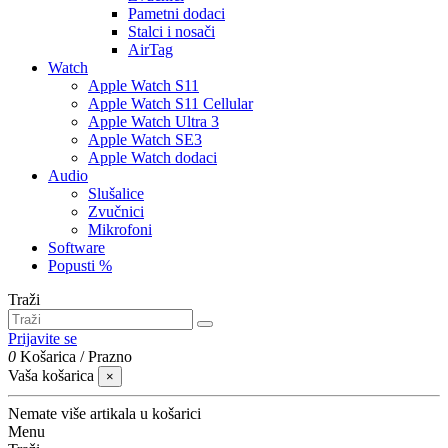
Pametni dodaci
Stalci i nosači
AirTag
Watch
Apple Watch S11
Apple Watch S11 Cellular
Apple Watch Ultra 3
Apple Watch SE3
Apple Watch dodaci
Audio
Slušalice
Zvučnici
Mikrofoni
Software
Popusti %
Traži
Prijavite se
0
Košarica
/
Prazno
Vaša košarica
×
Nemate više artikala u košarici
Menu