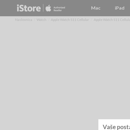
Mac
iPad
Naslovnica
Watch
Apple Watch S11 Cellular
Apple Watch S11 Cellul
Vaše post