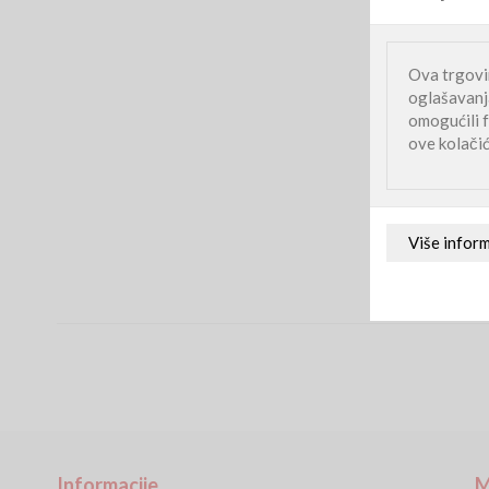
Ova trgovin
oglašavanja
omogućili f
ove kolači
Informacije
M