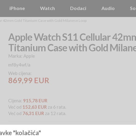
iPhone
Watch
Dodaci
Audio
So
ar 42mm Gold Titanium Case with Gold Milanese Loop
Apple Watch S11 Cellular 42m
Titanium Case with Gold Milan
Marka:
Apple
mf8y4wf/a
Web cijena:
869,99 EUR
Cijena:
915,78 EUR
Već od
152,63 EUR
za 6 rata.
Već od
76,31 EUR
za 12 rata.
avke "kolačića"