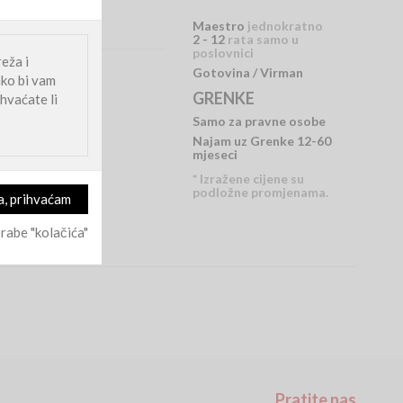
Maestro
jednokratno
2 - 12
rata samo u
poslovnici
eža i
Gotovina / Virman
ako bi vam
GRENKE
hvaćate li
Samo za pravne osobe
Najam uz Grenke 12-60
mjeseci
* Izražene cijene su
podložne promjenama.
rabe "kolačića"
Pratite nas