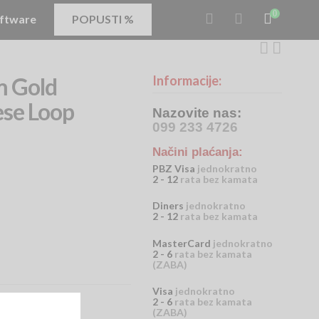
0
ftware
POPUSTI %
m Gold
Informacije:
ese Loop
Nazovite nas:
099 233 4726
Načini plaćanja:
PBZ Visa
jednokratno
2 - 12
rata bez kamata
Diners
jednokratno
2 - 12
rata bez kamata
MasterCard
jednokratno
2 - 6
rata bez kamata
(ZABA)
Visa
jednokratno
2 - 6
rata bez kamata
(ZABA)