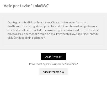
Vaše postavke "kolačića"
0
Naslovnica
Watch
Apple Watch dodaci
Apple Watch 46mm Nike Sport
Ova trgovina traži da prihvatite kolačiće za potrebe performansi,
Band
društvenih mreža i oglašavanja. Kolačići društvenih mreža i oglašavanja
trećih strana koriste se kako bi vam omogućili funkcionalnosti društvenih
mreža i prikaz personaliziranih oglasa. Prihvaćate li ove kolačiće i obradu
Novo
uključenih osobnih podataka?
Privatnost & pravila uporabe "kolačića"